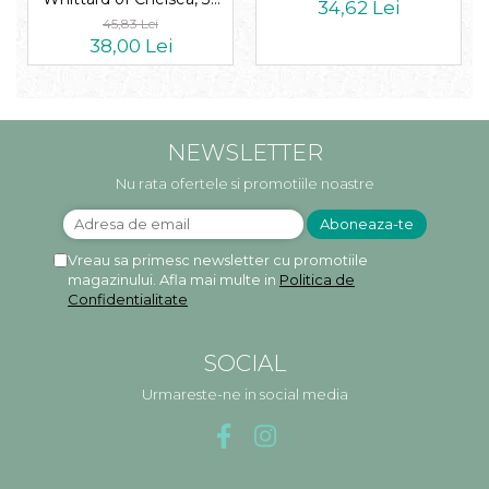
34,62 Lei
plicuri
45,83 Lei
38,00 Lei
NEWSLETTER
Nu rata ofertele si promotiile noastre
Vreau sa primesc newsletter cu promotiile
magazinului. Afla mai multe in
Politica de
Confidentialitate
SOCIAL
Urmareste-ne in social media