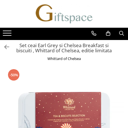
Cafea
Ceai
Dulciuri si snackuri
cafea instant
ceai alb
biscuiti
cafea capsule
ceai verde
ciocolata
Set ceai Earl Grey si Chelsea Breakfast si
Cafea boabe
ceai negru
dulceata si gem
biscuiti , Whittard of Chelsea, editie limitata
cafea macinata cu aroma
infuzii de fructe si plante
marshmallow
Whittard of Chelsea
Accesorii
Snackuri
-50%