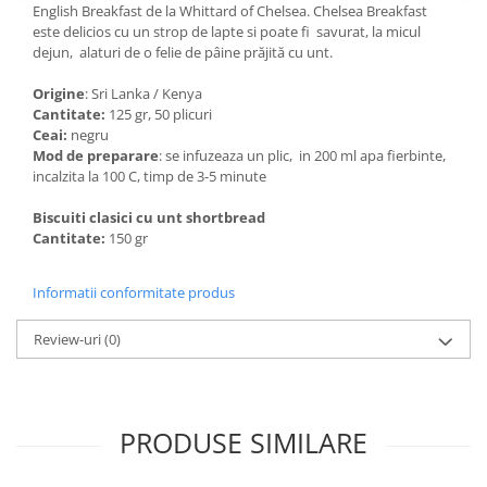
English Breakfast de la Whittard of Chelsea. Chelsea Breakfast
este delicios cu un strop de lapte si poate fi savurat, la micul
dejun, alaturi de o felie de pâine prăjită cu unt.
Origine
: Sri Lanka / Kenya
Cantitate:
125 gr, 50 plicuri
Ceai:
negru
Mod de preparare
: se infuzeaza un plic, in 200 ml apa fierbinte,
incalzita la 100 C, timp de 3-5 minute
Biscuiti clasici cu unt shortbread
Cantitate:
150 gr
Informatii conformitate produs
Review-uri
(0)
PRODUSE SIMILARE