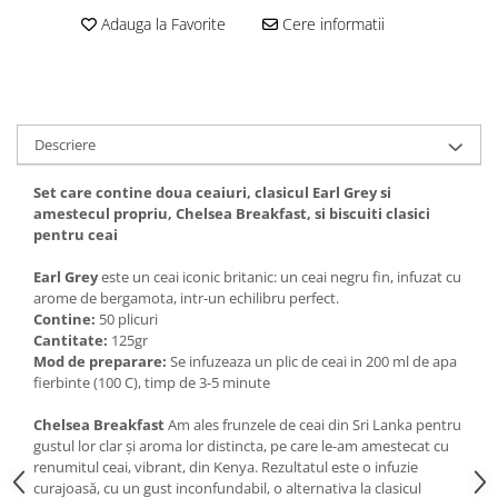
Adauga la Favorite
Cere informatii
Descriere
Set care contine doua ceaiuri, clasicul Earl Grey si
amestecul propriu, Chelsea Breakfast, si biscuiti clasici
pentru ceai
Earl Grey
este un ceai iconic britanic: un ceai negru fin, infuzat cu
arome de bergamota, intr-un echilibru perfect.
Contine:
50 plicuri
Cantitate:
125gr
Mod de preparare:
Se infuzeaza un plic de ceai in 200 ml de apa
fierbinte (100 C), timp de 3-5 minute
Chelsea Breakfast
Am ales frunzele de ceai din Sri Lanka pentru
gustul lor clar și aroma lor distincta, pe care le-am amestecat cu
renumitul ceai, vibrant, din Kenya. Rezultatul este o infuzie
curajoasă, cu un gust inconfundabil, o alternativa la clasicul