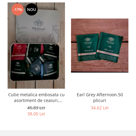
-17%
NOU
Cutie metalica embosata cu
Earl Grey Afternoon.50
Te
asortiment de ceaiuri,
plicuri
Whittard of Chelsea, 32
45,83 Lei
34,62 Lei
plicuri
38,00 Lei