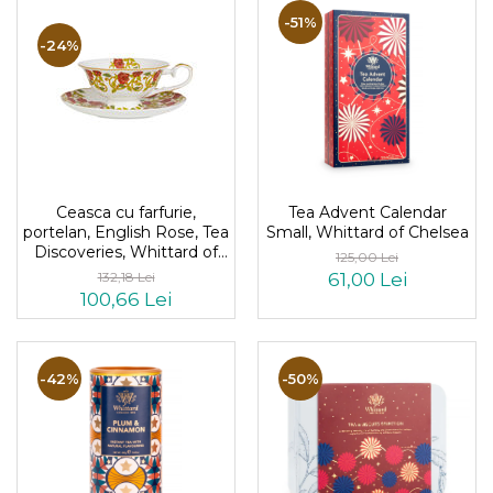
-51%
-24%
Ceasca cu farfurie,
Tea Advent Calendar
portelan, English Rose, Tea
Small, Whittard of Chelsea
Discoveries, Whittard of
125,00 Lei
Chelsea
132,18 Lei
61,00 Lei
100,66 Lei
-42%
-50%