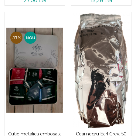
27,00 Lei
15,28 Lei
-17%
NOU
Cutie metalica embosata
Ceai negru Earl Grey, 50