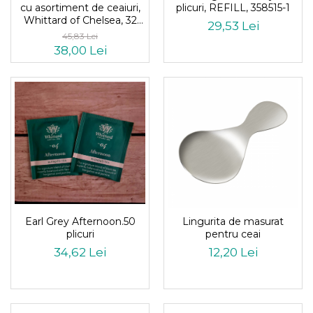
cu asortiment de ceaiuri,
plicuri, REFILL, 358515-1
Whittard of Chelsea, 32
29,53 Lei
plicuri
45,83 Lei
38,00 Lei
Earl Grey Afternoon.50
Lingurita de masurat
plicuri
pentru ceai
34,62 Lei
12,20 Lei