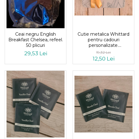
Ceai negru English
Cutie metalica Whittard
Breakfast Chelsea, refeel.
pentru cadouri
50 plicuri
personalizate.
dimensiuni21x16x7.5
19,32 Lei
29,53 Lei
12,50 Lei