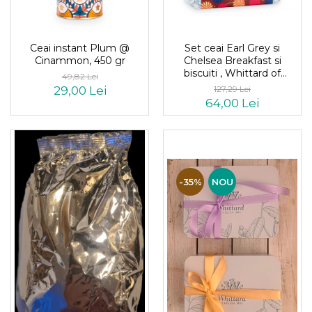
Ceai instant Plum @
Set ceai Earl Grey si
Cinammon, 450 gr
Chelsea Breakfast si
biscuiti , Whittard of
49,82 Lei
Chelsea, editie limitata
29,00 Lei
127,29 Lei
64,00 Lei
-35%
NOU