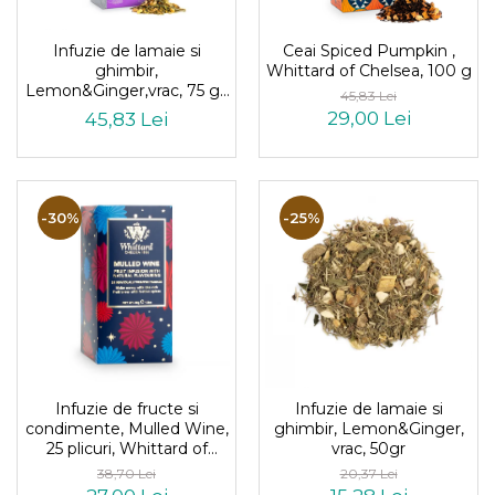
Infuzie de lamaie si
Ceai Spiced Pumpkin ,
ghimbir,
Whittard of Chelsea, 100 g
Lemon&Ginger,vrac, 75 gr,
45,83 Lei
Whittard of Chelsea
29,00 Lei
45,83 Lei
-30%
-25%
Infuzie de fructe si
Infuzie de lamaie si
condimente, Mulled Wine,
ghimbir, Lemon&Ginger,
25 plicuri, Whittard of
vrac, 50gr
Chelsea
38,70 Lei
20,37 Lei