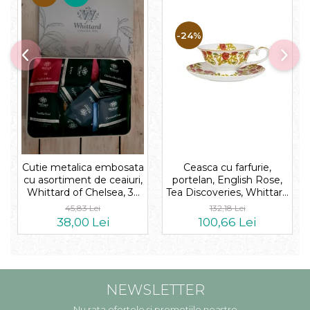
-24%
Cutie metalica embosata
Ceasca cu farfurie,
cu asortiment de ceaiuri,
portelan, English Rose,
Whittard of Chelsea, 32
Tea Discoveries, Whittard
plicuri
of Chelsea
45,83 Lei
132,18 Lei
38,00 Lei
100,66 Lei
NEWSLETTER
Nu rata ofertele si promotiile noastre