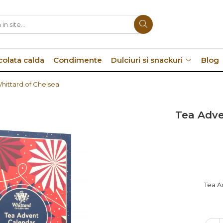
colata calda
Condimente
Dulciuri si snackuri
Blog
hittard of Chelsea
Tea Adve
Tea A