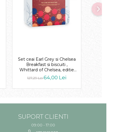
-35%
NOU
Set ceai Earl Grey si Chelsea
Cutie metalica W
Breakfast si biscuiti ,
pentru cadouri pers
Whittard of Chelsea, editie
dimensiuni21x1
limitata
64,00 Lei
12,50
127,29 Lei
19,32 Lei
SUPORT CLIENTI
09:00 - 17:00