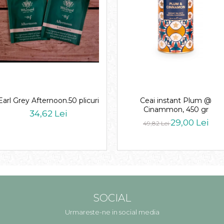
Earl Grey Afternoon.50 plicuri
Ceai instant Plum @
Cinammon, 450 gr
34,62 Lei
29,00 Lei
49,82 Lei
SOCIAL
Urmareste-ne in social media