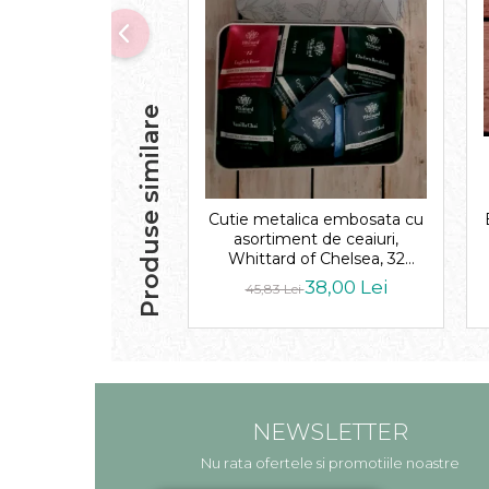
Produse similare
Cutie metalica embosata cu
asortiment de ceaiuri,
Whittard of Chelsea, 32
plicuri
38,00 Lei
45,83 Lei
NEWSLETTER
Nu rata ofertele si promotiile noastre