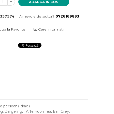
ADAUGA IN COS
357574
Ai nevoie de ajutor?
0726169833
ga la Favorite
Cere informatii
Distribuie
pe
Facebook
u o persoană dragă,
ling, Dargeling, Afternoon Tea, Earl Grey,