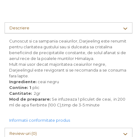
Descriere
Cunoscut si ca sampania ceaiurilor, Darjeeling este renumit
pentru claritatea gustului sau si dulceata sa cristalina
beneficiind de precipitatiile constante, de solul afanat si de
aerul rece de la poalele muntilor Himalaya.
Mult mai usor decat majoritatea ceaiurilor negre,
Darjeelingul este revigorant si se recomanda a se consuma
fara lapte.
Ingrediente:
ceai negru
Contine: 1
plic
Cantitate:
2gr
Mod de preparare:
Se infuzeaza 1 pliculet de ceai, in 200
ml de apa fierbinte (100 C),timp de 3-5 minute
Informatii conformitate produs
Review-uri
(0)