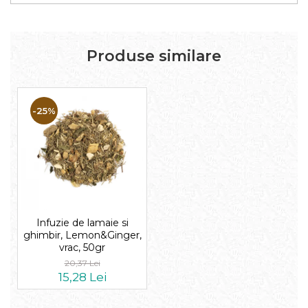
Produse similare
-25%
Infuzie de lamaie si
ghimbir, Lemon&Ginger,
vrac, 50gr
20,37 Lei
15,28 Lei