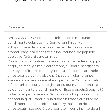
Adauga la Favorite
Cere informatii
Descriere
CANDYAN CURRY contine un mix din cele mai bune
condimente cultivate in grădinile din Sri Lanka.
Mill & Mortar a dezvoltat un amestec de curry spicy și
aromat, care lasă o senzație plină, rotunda, pe papilele
gustative, fără a-ți agresa limba.
Curry-ul nostru conține coriandru, semințe de fenicul, piper
negru, chimen, ghimbir, cardamom, cuișoare, scorțișoară
din Ceylon și frunze de curry. Pentru a-i potenta aromele,
amestecul de curry trebuie prăjit scurt în ulei fierbinte
înainte de a adăuga celelalte ingrediente. Condimentați
mâncărurile cu curry, sare și chiar cu puțin zahăr pentru a
evidentia nuanțele condimentelor. Este o practică obișnuită
ca fiecare gospodărie din Sri Lanka să aibă propriul curry,
adaptat la gustul familiei și la disponibilitatea culturilor de
condimente. Dacă preferați un curry mai puternic,
amestecați niște pudră de ardei iute în curry înainte de a-l