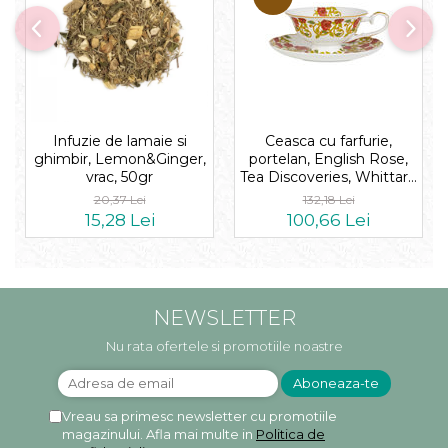
Infuzie de lamaie si
Ceasca cu farfurie,
ghimbir, Lemon&Ginger,
portelan, English Rose,
vrac, 50gr
Tea Discoveries, Whittard
of Chelsea
20,37 Lei
132,18 Lei
15,28 Lei
100,66 Lei
NEWSLETTER
Nu rata ofertele si promotiile noastre
Vreau sa primesc newsletter cu promotiile
magazinului. Afla mai multe in
Politica de