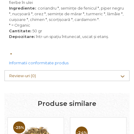
fierbe în ulei
Ingrediente:
: coriandru *, semințe de fenicul *, piper negru
*, nucșoară *, orez *, semințe de mărar *, turmeric *, lămâie *,
cuișoare *, chimen *, scorțișoară *, cardamom *.
* = Organic
Cantitate:
50 gr
Depozitare:
într-un spațiu întunecat, uscat și etanș.
Informatii conformitate produs
Review-uri
(0)
Produse similare
-25%
-24%