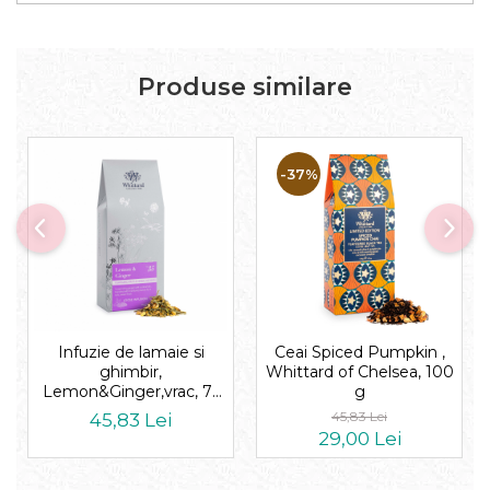
Produse similare
-37%
Infuzie de lamaie si
Ceai Spiced Pumpkin ,
ghimbir,
Whittard of Chelsea, 100
Lemon&Ginger,vrac, 75
g
gr, Whittard of Chelsea
45,83 Lei
45,83 Lei
29,00 Lei