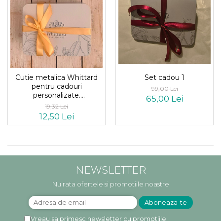
Cutie metalica Whittard
Set cadou 1
pentru cadouri
99,00 Lei
personalizate.
65,00 Lei
dimensiuni21x16x7.5
19,32 Lei
12,50 Lei
NEWSLETTER
Nu rata ofertele si promotiile noastre
Vreau sa primesc newsletter cu promotiile