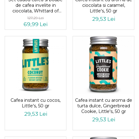
ciocolata si caramel,
de cafea invelite in
Little's, 50 gr
ciocolata, Whittard of
Chelsea, UK, cutie
127,29 Lei
29,53 Lei
metalica embosata
69,99 Lei
Cafea instant cu cocos,
Cafea instant cu aroma de
Little's, 50 gr
turta dulce, Gingerbread
Cookie, Little's, 50 gr
29,53 Lei
29,53 Lei