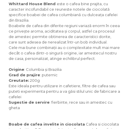
Whittard House Blend
este o cafea bine prajita, cu
caracter incofundabil ce reuneste notele de ciocolată
specifice boabei de cafea columbiană cu dulceața cafelei
din Brazilia.
Boabele de cafea din diferite regiuni variază enorm în ceea
ce privește aroma, aciditatea și corpul, astfel ca procesul
de amestec permite obtinerea de caracteristici dorite,
care sunt adesea de nerealizat într-un bob individual.
Cele mai bune combinații au o complexitate mult mai mare
decât o cafea dintr-o singură origine, iar amestecul nostru
de casa, personalizat, atinge echilibrul perfect.
Origine
: Columbia și Brazilia
Grad de prajire
: puternic
Greutate:
200g
Este ideala pentru utilizare in cafetiere, filtre de cafea sau
puteti experimenta pentru a va găsi stilul unic de fabricare a
cafelei
Sugestie de servire
: fierbinte, rece sau in amestec cu
gheta
Boabe de cafea invelite in ciocolata
Cafea si ciocolata