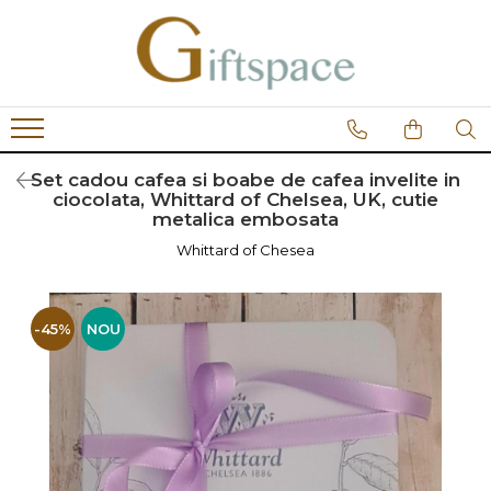
Cafea
Ceai
Dulciuri si snackuri
cafea instant
ceai alb
biscuiti
cafea capsule
ceai verde
ciocolata
Set cadou cafea si boabe de cafea invelite in
Cafea boabe
ceai negru
dulceata si gem
ciocolata, Whittard of Chelsea, UK, cutie
metalica embosata
cafea macinata cu aroma
infuzii de fructe si plante
marshmallow
Whittard of Chesea
Accesorii
Snackuri
-45%
NOU