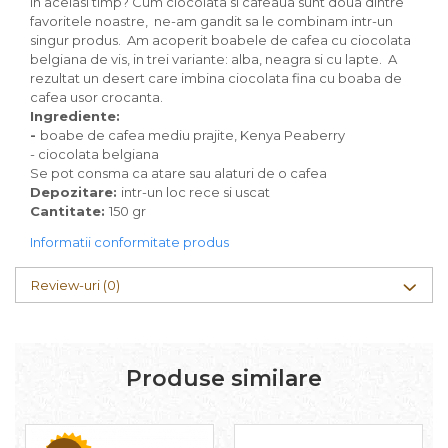
in acelasi timp? Cum ciocolata si cafeaua sunt doua dintre
favoritele noastre, ne-am gandit sa le combinam intr-un
singur produs. Am acoperit boabele de cafea cu ciocolata
belgiana de vis, in trei variante: alba, neagra si cu lapte. A
rezultat un desert care imbina ciocolata fina cu boaba de
cafea usor crocanta.
Ingrediente:
-
boabe de cafea mediu prajite, Kenya Peaberry
- ciocolata belgiana
Se pot consma ca atare sau alaturi de o cafea
Depozitare:
intr-un loc rece si uscat
Cantitate:
150 gr
Informatii conformitate produs
Review-uri
(0)
Produse similare