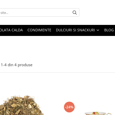
OLATA CALDA
CONDIMENTE
DULCIURI SI SNACKURI
BLOG
1-
4
din
4
produse
-24%