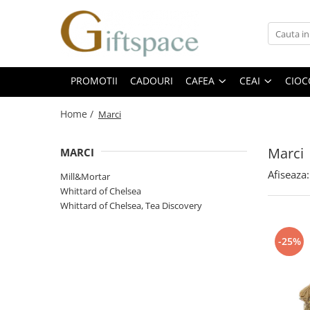
Cafea
Ceai
Dulciuri si snackuri
cafea instant
ceai alb
biscuiti
PROMOTII
CADOURI
CAFEA
CEAI
CIOC
cafea capsule
ceai verde
ciocolata
Home /
Marci
Cafea boabe
ceai negru
dulceata si gem
cafea macinata cu aroma
infuzii de fructe si plante
marshmallow
Marci
MARCI
Accesorii
Snackuri
Afiseaza:
Mill&Mortar
Whittard of Chelsea
Whittard of Chelsea, Tea Discovery
-25%