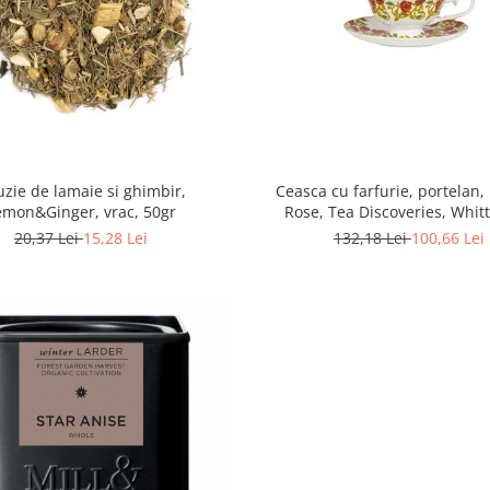
Ceasca cu farfurie, portelan,
uzie de lamaie si ghimbir,
Rose, Tea Discoveries, Whitt
emon&Ginger, vrac, 50gr
Chelsea
132,18 Lei
100,66 Lei
20,37 Lei
15,28 Lei